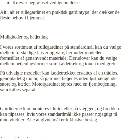
Kræver begrænset vedligeholdelse
Alt i alt er rullegardinet en praktisk gardintype, der dækker de
fleste behov i hjemmet.
Muligheder og betjening
I vores sortiment af rullegardiner på standardmål kan du vælge
mellem forskellige farver og væv, herunder modeller
fremstillet af genanvendt materiale. Derudover kan du vælge
mellem betjeningsformer som kædetræk og touch med greb.
På udvalgte modeller kan kædetrækket erstattes af en trådløs,
genopladelig motor, så gardinet betjenes uden løsthængende
snore og kæder. Motorgardinet styres med en fjernbetjening,
som købes separat.
Gardinerne kan monteres i loftet eller på væggen, og bredden
kan tilpasses, hvis vores standardmål ikke passer nøjagtigt til
dine vinduer. Alle angivne mål er inklusive beslag.