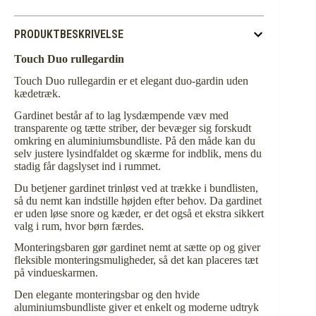
PRODUKTBESKRIVELSE
Touch Duo rullegardin
Touch Duo rullegardin er et elegant duo-gardin uden
kædetræk.
Gardinet består af to lag lysdæmpende væv med
transparente og tætte striber, der bevæger sig forskudt
omkring en aluminiumsbundliste. På den måde kan du
selv justere lysindfaldet og skærme for indblik, mens du
stadig får dagslyset ind i rummet.
Du betjener gardinet trinløst ved at trække i bundlisten,
så du nemt kan indstille højden efter behov. Da gardinet
er uden løse snore og kæder, er det også et ekstra sikkert
valg i rum, hvor børn færdes.
Monteringsbaren gør gardinet nemt at sætte op og giver
fleksible monteringsmuligheder, så det kan placeres tæt
på vindueskarmen.
Den elegante monteringsbar og den hvide
aluminiumsbundliste giver et enkelt og moderne udtryk