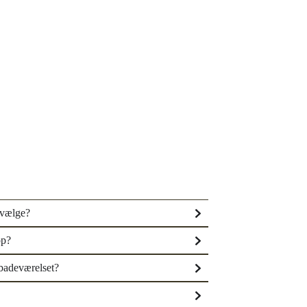
 vælge?
op?
badeværelset?