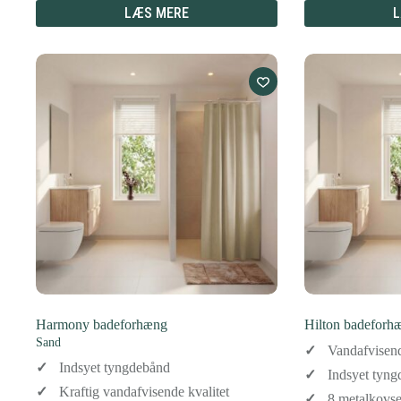
LÆS MERE
L
Harmony badeforhæng
Hilton badeforh
Sand
Vandafvisen
Indsyet tyngdebånd
Indsyet tyn
Kraftig vandafvisende kvalitet
8 metalkovse