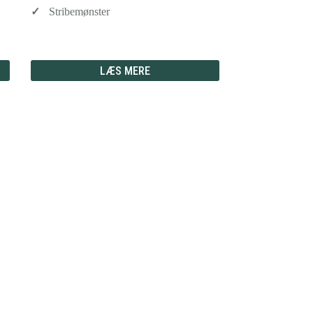
Stribemønster
LÆS MERE