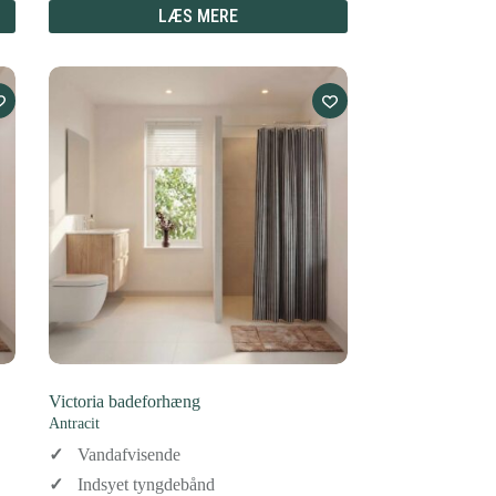
LÆS MERE
Victoria badeforhæng
Antracit
Vandafvisende
Indsyet tyngdebånd