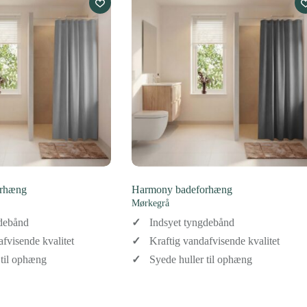
orhæng
Harmony badeforhæng
Mørkegrå
gdebånd
Indsyet tyngdebånd
afvisende kvalitet
Kraftig vandafvisende kvalitet
 til ophæng
Syede huller til ophæng