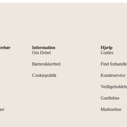
lbehør
Information
Hjælp
Om Debel
Guides
Børnesikkerhed
Find forhandle
Cookiepolitik
Kundeservice
Vedligeholdel
Gardinbus
ner
Markisebus