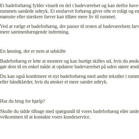
Et badeforhæng fylder visuelt en del i badeværelset og kan derfor have
rummets samlede udtryk. Et ensfarvet forhæng giver ofte et roligt og e
mønstre eller stærkere farver kan tilføre mere liv til rummet.
Ved at vælge et badeforhæng, der passer til resten af badeværelsets far
mere sammenhængende indretning.
En løsning, der er nem at udskifte
Badeforhæng er lette at montere og kan hurtigt skiftes ud, hvis du ønsk
gør dem til en enkel måde at opdatere badeværelset på uden større ændr
Du kan også kombinere et nyt badeforhæng med andre tekstiler i rumm
eller håndklæder, hvis du ønsker et mere samlet udtryk.
Har du brug for hjælp?
Skulle du sidde tilbage med spørgsmål til vores badeforhæng eller andet
velkommen til at kontakte vores kundeservice.