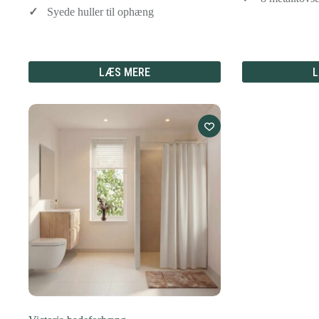
Syede huller til ophæng
LÆS MERE
L