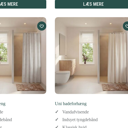
ÆS MERE
LÆS MERE
æng
Uni badeforhæng
de
Vandafvisende
gdebånd
Indsyet tyngdebånd
r
Klassisk hvid