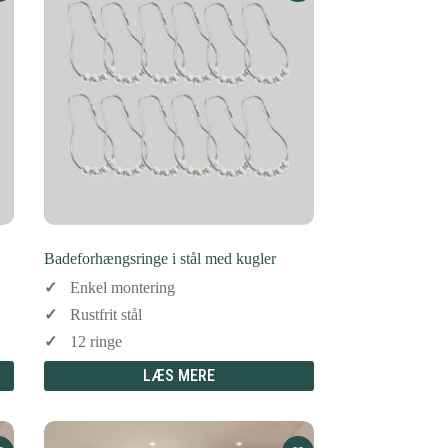
Badeforhængsringe i stål med kugler
Enkel montering
Rustfrit stål
12 ringe
LÆS MERE